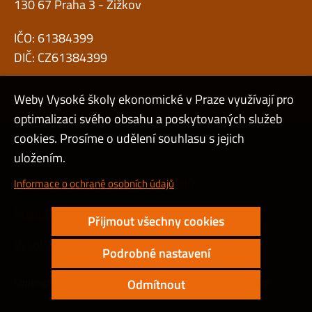
130 67 Praha 3 - Žižkov
IČO: 61384399
DIČ: CZ61384399
Weby Vysoké školy ekonomické v Praze využívají pro
optimalizaci svého obsahu a poskytovaných služeb
cookies. Prosíme o udělení souhlasu s jejich
Admin
uložením.
Cookies a ochrana osobních údajů
Informace o ochraně osobních údajů
Přístupnost webu
Přijmout všechny cookies
Vysoký kontrast
Podrobné nastavení
Copyright © 2000 - 2026 Vysoká škola ekonomická v Praze
Odmítnout