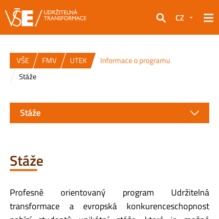
CZ
Hledat
VŠE
FMV
UTEK
Informace o programu
Stáže
Stáže
Stáže
Profesně orientovaný program Udržitelná
transformace a evropská konkurenceschopnost